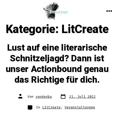
Zum
Inhalt
M
springen
Kategorie:
LitCreate
Lust auf eine literarische
Schnitzeljagd? Dann ist
unser Actionbound genau
das Richtige für dich.
Datum
Autor
Von
vonderba
21. Juli 2022
des
des
Beitrags
Beitrags
Kategorien
In
LitCreate
,
Veranstaltungen