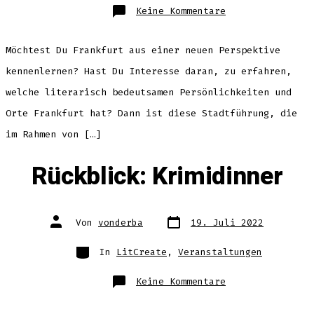
zu
Keine Kommentare
Lust
auf
eine
literarische
Möchtest Du Frankfurt aus einer neuen Perspektive
Schnitzeljagd?
Dann
ist
kennenlernen? Hast Du Interesse daran, zu erfahren,
unser
Actionbound
welche literarisch bedeutsamen Persönlichkeiten und
genau
das
Richtige
Orte Frankfurt hat? Dann ist diese Stadtführung, die
für
dich.
im Rahmen von […]
Rückblick: Krimidinner
Datum
Autor
Von
vonderba
19. Juli 2022
des
des
Beitrags
Beitrags
Kategorien
In
LitCreate
,
Veranstaltungen
zu
Keine Kommentare
Rückblick:
Krimidinner